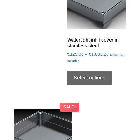
Watertight infill cover in
stainless steel
€
129,98
–
€
1.083,26
taxes not
included
Select options
SALE!