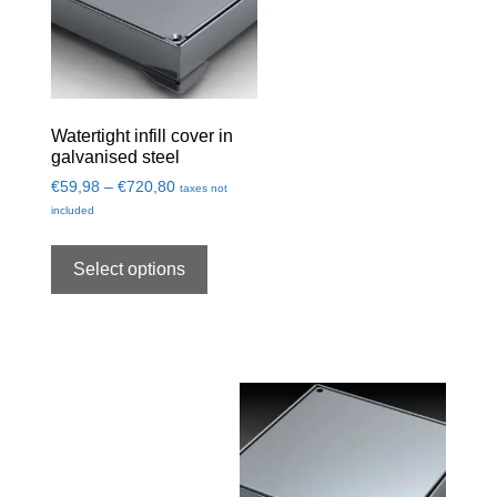
Watertight infill cover in
galvanised steel
€
59,98
–
€
720,80
taxes not
included
Select options