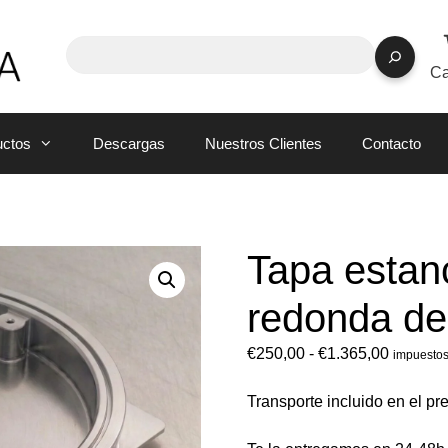
Ca
uctos
Descargas
Nuestros Clientes
Contacto
Tapa estanc
redonda de
€
250,00
-
€
1.365,00
impuestos
Transporte incluido en el pr