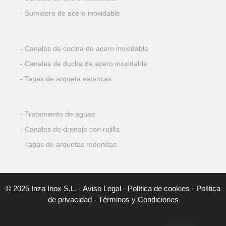
Sumidero de acero inoxidable
Canales de cocina de acero inoxidable
Canales de ducha de acero inoxidable
Tapas de arqueta estancas
Tratamiento de aguas
Canales de drenaje con rejilla
Tapas de arquetas redondas
© 2025 Inza Inox S.L. -
Aviso Legal
-
Política de cookies
-
Política
de privacidad
-
Términos y Condiciones