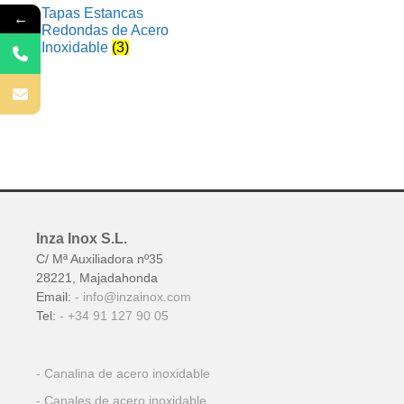
Tapas Estancas
←
Redondas de Acero
Inoxidable
(3)
Inza Inox S.L.
C/ Mª Auxiliadora nº35
28221, Majadahonda
Email:
info@inzainox.com
Tel:
+34 91 127 90 05
Canalina de acero inoxidable
Canales de acero inoxidable