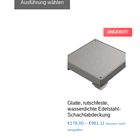
Ausführung wählen
ANGEBOT!
Glatte, rutschfeste,
wasserdichte Edelstahl-
Schachtabdeckung
€
178,00
–
€
981,11
Steuern nicht
inbegriffen