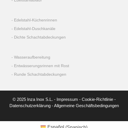
Edelstahlablauf
Edelstahl-Küchenrinnen
Edelstahl-Duschkanäle
Dichte Schachtabdeckungen
Wasseraufbereitung
Entwässerungsrinnen mit Rost
Runde Schachtabdeckungen
© 2025 Inza Inox S.L. -
Impressum
-
Cookie-Richtlinie
-
Datenschutzerklärung
-
Allgemeine Geschäftsbedingungen
Español
(
Spanisch
)