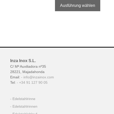
Ausführung wählen
Inza Inox S.L.
C/ Mª Auxiliadora nº35
28221, Majadahonda
Email:
info@inzainox.com
Tel:
+34 91 127 90 05
Edelstahlrinne
Edelstahlrinnen