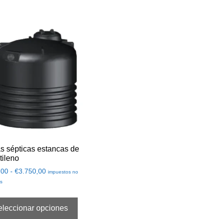
s sépticas estancas de
tileno
,00
-
€
3.750,00
impuestos no
os
eleccionar opciones