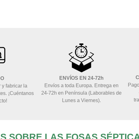
C
ENVÍOS EN 24-72h
ÑO
Pago
Envíos a toda Europa. Entrega en
y fabricar la
24-72h en Península (Laborables de
tes. ¡Cuéntanos
tr
Lunes a Viernes).
cto!
 SOBRE LAS FOSAS SÉPTIC