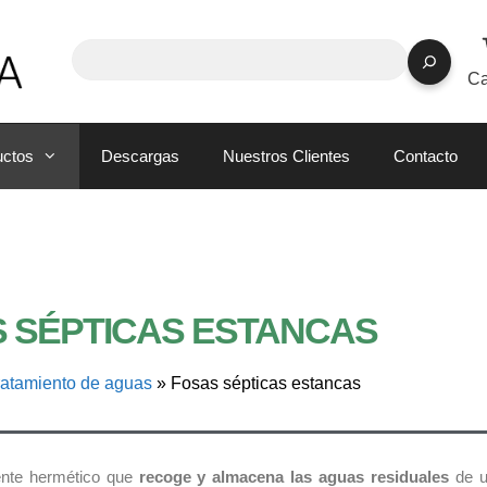
Ca
uctos
Descargas
Nuestros Clientes
Contacto
 SÉPTICAS ESTANCAS
ratamiento de aguas
»
Fosas sépticas estancas
nte hermético que
recoge y almacena las aguas residuales
de un