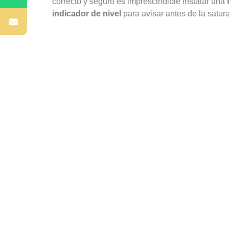
correcto y seguro es imprescindible instalar una
indicador de nivel
para avisar antes de la satur