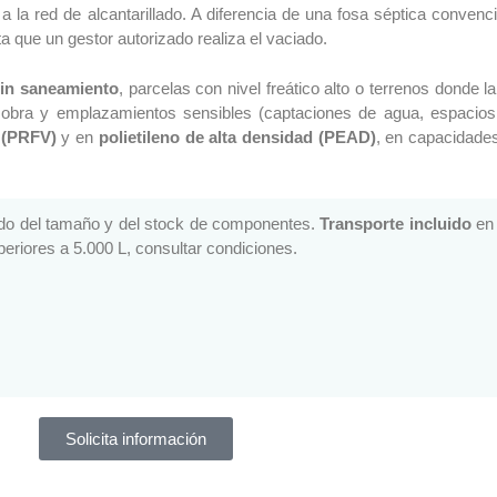
 a la red de alcantarillado. A diferencia de una fosa séptica convenc
sta que un gestor autorizado realiza el vaciado.
sin saneamiento
, parcelas con nivel freático alto o terrenos donde 
 obra y emplazamientos sensibles (captaciones de agua, espacios 
o (PRFV)
y en
polietileno de alta densidad (PEAD)
, en capacidade
ndo del tamaño y del stock de componentes.
Transporte incluido
en 
riores a 5.000 L, consultar condiciones.
Solicita información