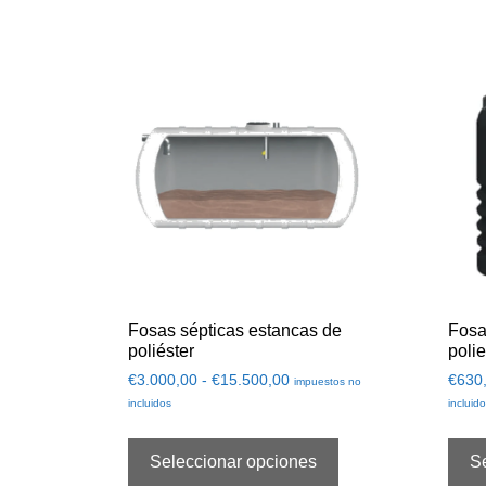
Fosas sépticas estancas de
Fosa
poliéster
polie
€
3.000,00
-
€
15.500,00
€
630
impuestos no
incluidos
incluid
Seleccionar opciones
S