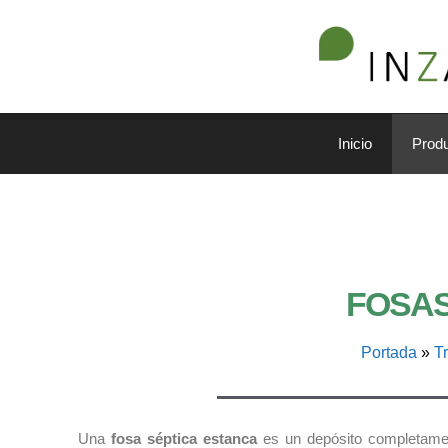
Inicio
Prod
FOSAS
Portada
»
T
Una
fosa séptica estanca
es un depósito completame