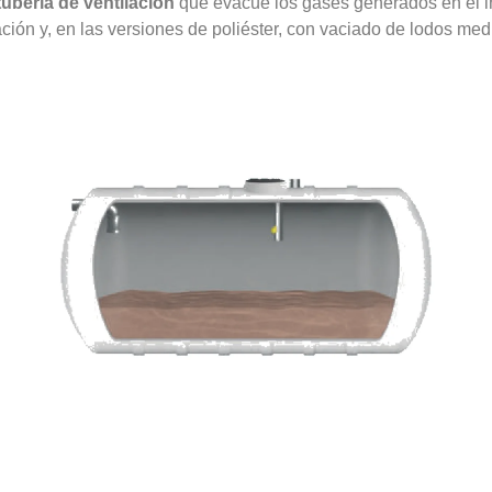
tubería de ventilación
que evacúe los gases generados en el i
ación y, en las versiones de poliéster, con vaciado de lodos me