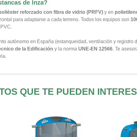
estancas de Inza?
poliéster reforzado con fibra de vidrio (PRFV)
y en
polietile
izontal para adaptarse a cada terreno. Todos los equipos son
10
n PVC.
to autónomo en España (estanqueidad, ventilación y registro d
cnico de la Edificación
y la norma
UNE-EN 12566
. Te aseso
la.
OS QUE TE PUEDEN INTERE