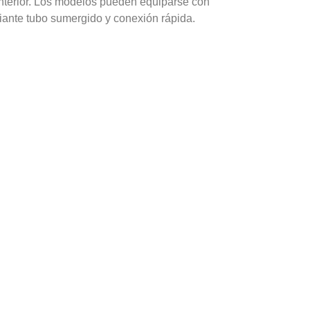
nterior. Los modelos pueden equiparse con
diante tubo sumergido y conexión rápida.