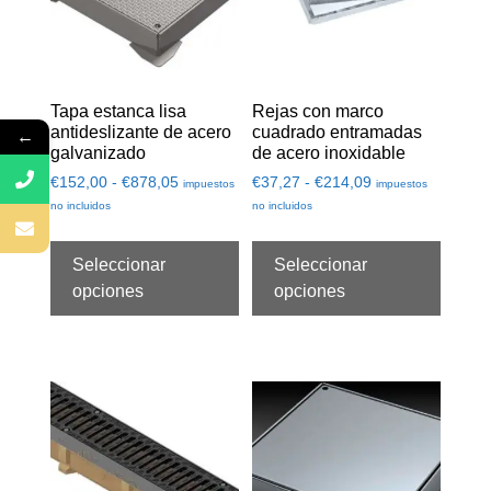
Tapa estanca lisa
Rejas con marco
antideslizante de acero
cuadrado entramadas
←
galvanizado
de acero inoxidable
€
152,00
-
€
878,05
€
37,27
-
€
214,09
impuestos
impuestos
no incluidos
no incluidos
Seleccionar
Seleccionar
opciones
opciones