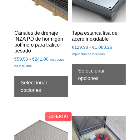
Canales de drenaje
Tapa estanca lisa de
INZA PD de hormigón
acero inoxidable
polímero para trafico
€
129,98
-
€
1.083,26
pesado
impuestos no incluidos
€
59,50
-
€
241,00
impuestos
no incluidos
Seleccionar
opciones
Seleccionar
opciones
¡OFERTA!