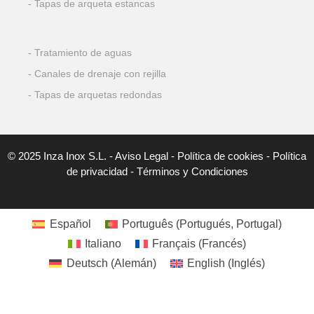
Tapas de arqueta estancas
Tratamiento de aguas
Canales de drenaje con rejilla
Tapas de arquetas redondas
© 2025 Inza Inox S.L. -
Aviso Legal
-
Política de cookies
-
Política
de privacidad
-
Términos y Condiciones
Español
Português
(
Portugués, Portugal
)
Italiano
Français
(
Francés
)
Deutsch
(
Alemán
)
English
(
Inglés
)