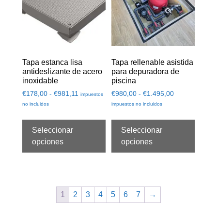
Tapa estanca lisa
Tapa rellenable asistida
antideslizante de acero
para depuradora de
inoxidable
piscina
€
178,00
-
€
981,11
€
980,00
-
€
1.495,00
impuestos
no incluidos
impuestos no incluidos
Seleccionar
Seleccionar
opciones
opciones
1
2
3
4
5
6
7
→