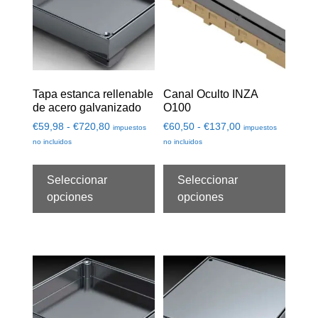
Tapa estanca rellenable
Canal Oculto INZA
de acero galvanizado
O100
€
59,98
-
€
720,80
€
60,50
-
€
137,00
impuestos
impuestos
no incluidos
no incluidos
Seleccionar
Seleccionar
opciones
opciones