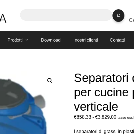
Ca
Prodotti
Download
I nostri clienti
Contatti
Separatori d
per cucine 
verticale
€
858,33
-
€
3.829,00
tasse esc
I separatori di grassi in pla