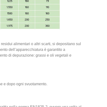
esidui alimentari o altri scarti, si depositano sul
mento dell’apparecchiatura è garantito a
to di depurazione: grassi e oli vegetali e
one e dopo ogni svuotamento.
scritta nella norma EN1825-2, ovvero una volta al