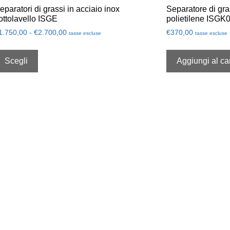
eparatori di grassi in acciaio inox
Separatore di gra
ottolavello ISGE
polietilene ISGK0
1.750,00
-
€
2.700,00
€
370,00
tasse escluse
tasse escluse
Scegli
Aggiungi al car