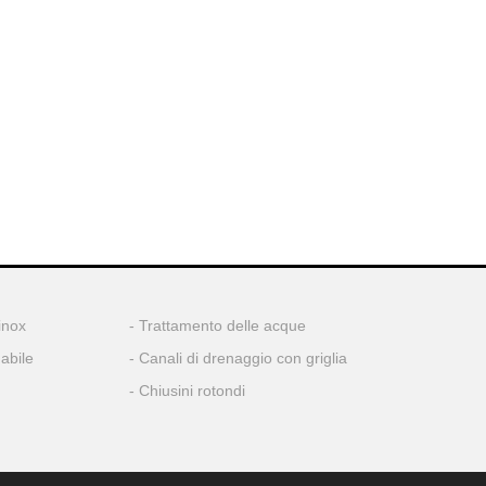
inox
Trattamento delle acque
dabile
Canali di drenaggio con griglia
Chiusini rotondi