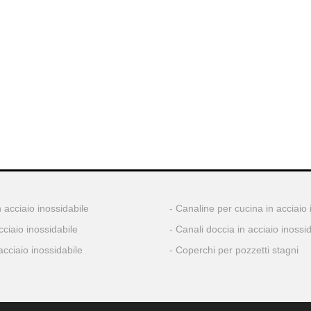
 acciaio inossidabile
Canaline per cucina in acciaio 
cciaio inossidabile
Canali doccia in acciaio inossi
acciaio inossidabile
Coperchi per pozzetti stagni