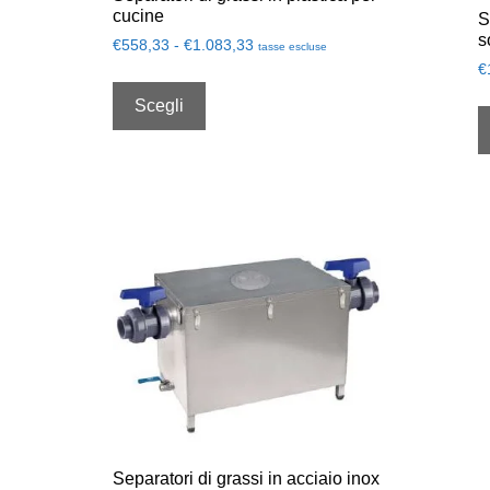
cucine
S
s
€
558,33
-
€
1.083,33
tasse escluse
€
Scegli
Separatori di grassi in acciaio inox