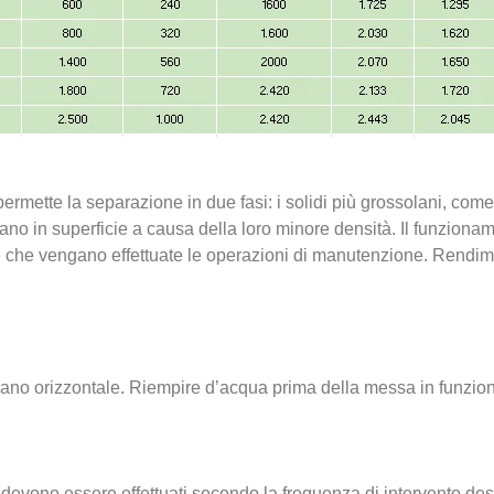
ermette la separazione in due fasi: i solidi più grossolani, come r
iano in superficie a causa della loro minore densità. Il funziona
che vengano effettuate le operazioni di manutenzione. Rendimen
piano orizzontale. Riempire d’acqua prima della messa in funzi
 devono essere effettuati secondo la frequenza di intervento de