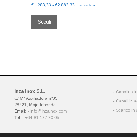
€
1.283,33
-
€
2.883,33
tasse escluse
Scegli
Inza Inox S.L.
Canalina in
C/ Mª Auxiliadora nº35
Canali in a
28221, Majadahonda
Scarico in 
Email:
info@inzainox.com
Tel:
+34 91 127 90 05