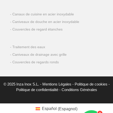
Canaux de cuisine en acier inoxydable
Caniveaux de douche en acier inoxydable
Couvercles de regard étanches
Traitement des eaux
Caniveaux de drainage avec grille
Couvercles de regards ronds
© 2025 Inza Inox S.L. -
Mentions Légales
-
Politique de cookies
-
Politique de confidentialité
-
Conditions Générales
Español
(
Espagnol
)