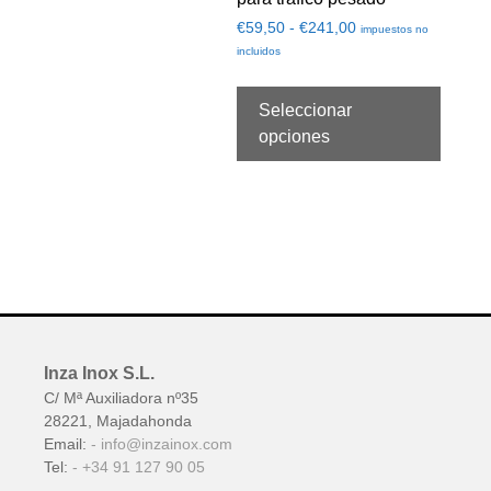
€
59,50
-
€
241,00
impuestos no
incluidos
Seleccionar
opciones
Inza Inox S.L.
C/ Mª Auxiliadora nº35
28221, Majadahonda
Email:
info@inzainox.com
Tel:
+34 91 127 90 05