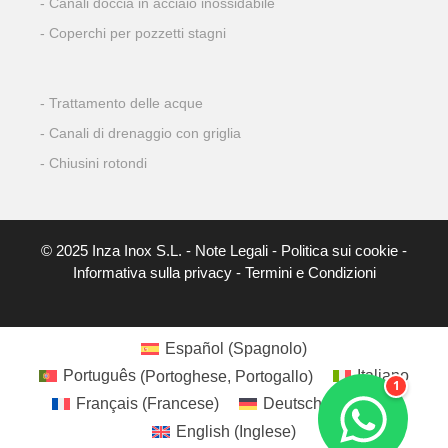
Canali doccia in acciaio inossidabile
Coperchi per pozzetti stagni
Trattamento delle acque
Canali di drenaggio con griglia
Chiusini rotondi
© 2025 Inza Inox S.L. -
Note Legali
-
Politica sui cookie
-
Informativa sulla privacy
-
Termini e Condizioni
Español
(
Spagnolo
)
Português
(
Portoghese, Portogallo
)
Italiano
Français
(
Francese
)
Deutsch
(
Tedesco
)
English
(
Inglese
)