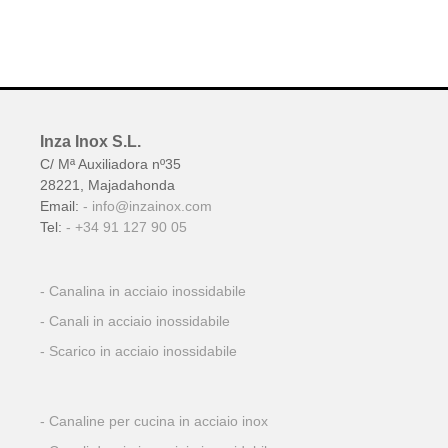
Inza Inox S.L.
C/ Mª Auxiliadora nº35
28221, Majadahonda
Email:
info@inzainox.com
Tel:
+34 91 127 90 05
Canalina in acciaio inossidabile
Canali in acciaio inossidabile
Scarico in acciaio inossidabile
Canaline per cucina in acciaio inox