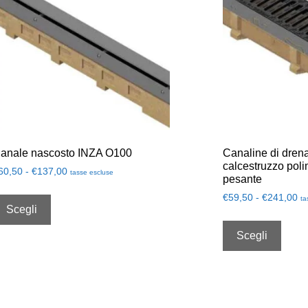
anale nascosto INZA O100
Canaline di dren
calcestruzzo polim
60,50
-
€
137,00
tasse escluse
pesante
€
59,50
-
€
241,00
ta
Scegli
Scegli