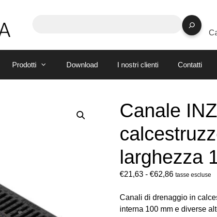
Ca
Prodotti
Download
I nostri clienti
Contatti
Canale INZ
calcestruzz
larghezza
€
21,63
-
€
62,86
tasse escluse
Canali di drenaggio in calc
interna 100 mm e diverse al