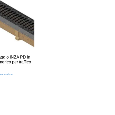
aggio INZA PD in
erico per traffico
sse escluse