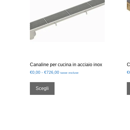
Canaline per cucina in acciaio inox
C
€
0,00
-
€
726,00
€
tasse escluse
Scegli