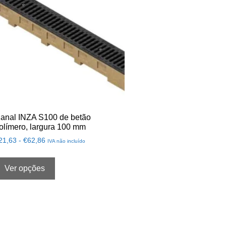
anal INZA S100 de betão
olímero, largura 100 mm
21,63
-
€
62,86
IVA não incluído
Ver opções