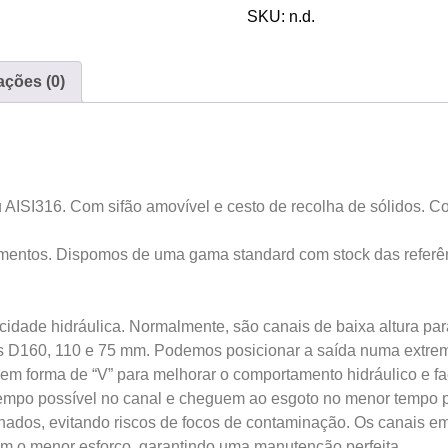
SKU:
n.d.
ações (0)
AISI316. Com sifão amovível e cesto de recolha de sólidos. C
imentos. Dispomos de uma gama standard com stock das referên
dade hidráulica. Normalmente, são canais de baixa altura para f
os D160, 110 e 75 mm. Podemos posicionar a saída numa extre
 em forma de “V” para melhorar o comportamento hidráulico e fa
empo possível no canal e cheguem ao esgoto no menor tempo p
ados, evitando riscos de focos de contaminação. Os canais em
m o menor esforço, garantindo uma manutenção perfeita.