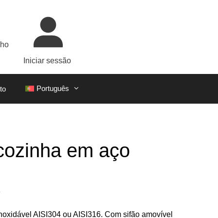
nho
Iniciar sessão
Português
to
cozinha em aço
o
noxidável AISI304 ou AISI316. Com sifão amovível