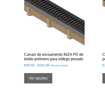
Canais de escoamento INZA PD de
C
betão polímero para tráfego pesado
p
€
59,50
-
€
241,00
€
IVA não incluído
Ver opções