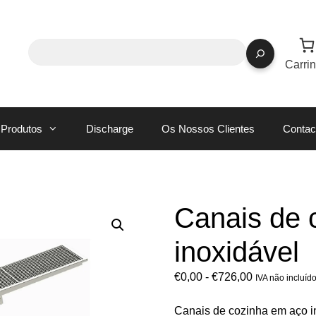
Carri
Produtos
Discharge
Os Nossos Clientes
Contac
Canais de 
inoxidável
€
0,00
-
€
726,00
IVA não incluíd
Canais de cozinha em aço i