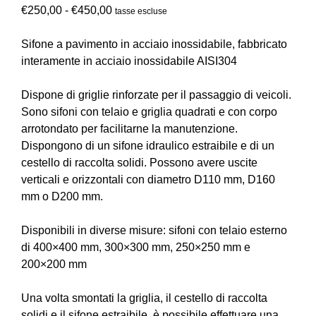
€
250,00
-
€
450,00
tasse escluse
Sifone a pavimento in acciaio inossidabile, fabbricato
interamente in acciaio inossidabile AISI304
Dispone di griglie rinforzate per il passaggio di veicoli.
Sono sifoni con telaio e griglia quadrati e con corpo
arrotondato per facilitarne la manutenzione.
Dispongono di un sifone idraulico estraibile e di un
cestello di raccolta solidi. Possono avere uscite
verticali e orizzontali con diametro D110 mm, D160
mm o D200 mm.
Disponibili in diverse misure: sifoni con telaio esterno
di 400×400 mm, 300×300 mm, 250×250 mm e
200×200 mm
Una volta smontati la griglia, il cestello di raccolta
solidi e il sifone estraibile, è possibile effettuare una