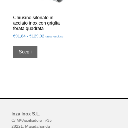
Chiusino sifonato in
acciaio inox con griglia
forata quadrata
€
91,84
-
€
129,92
tasse escluse
Scegli
Inza Inox S.L.
C/ Mª Auxiliadora nº35
28221, Majadahonda