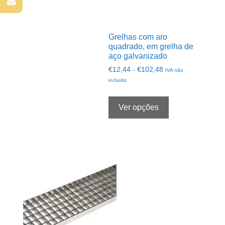
Grelhas com aro
quadrado, em grelha de
aço galvanizado
Intervalo
€
12,44
-
€
102,48
IVA não
de
incluído
preços:
Este
de
produto
Ver opções
€12,44
tem
a
várias
€102,48
opções.
Pode
selecioná-
las
na
página
do