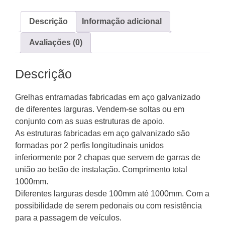
aço
galvanizado
Descrição
Informação adicional
para
Avaliações (0)
canais
de
obra
Descrição
com
ou
Grelhas entramadas fabricadas em aço galvanizado
sem
de diferentes larguras. Vendem-se soltas ou em
aro.
conjunto com as suas estruturas de apoio.
Com
As estruturas fabricadas em aço galvanizado são
1
formadas por 2 perfis longitudinais unidos
m
inferiormente por 2 chapas que servem de garras de
de
união ao betão de instalação. Comprimento total
comprimento.
1000mm.
Diferentes larguras desde 100mm até 1000mm. Com a
possibilidade de serem pedonais ou com resistência
para a passagem de veículos.