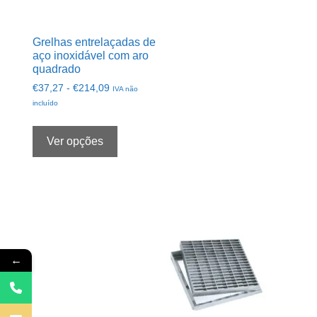
Grelhas entrelaçadas de
aço inoxidável com aro
quadrado
Intervalo
€
37,27
-
€
214,09
IVA não
de
incluído
preços:
Este
de
produto
Ver opções
€37,27
tem
a
várias
€214,09
opções.
Pode
selecioná-
las
na
←
página
do
produto.