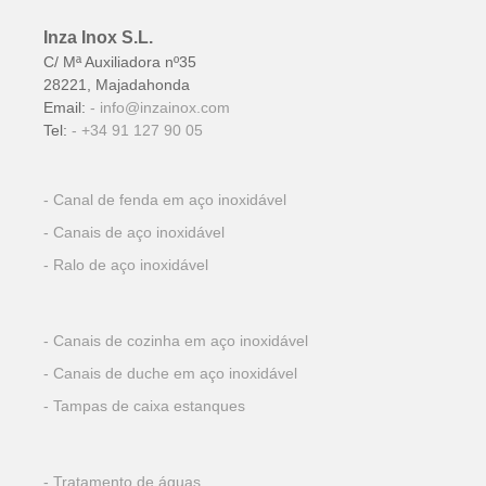
página
do
Inza Inox S.L.
produto.
C/ Mª Auxiliadora nº35
28221, Majadahonda
Email:
info@inzainox.com
Tel:
+34 91 127 90 05
Canal de fenda em aço inoxidável
Canais de aço inoxidável
Ralo de aço inoxidável
Canais de cozinha em aço inoxidável
Canais de duche em aço inoxidável
Tampas de caixa estanques
Tratamento de águas