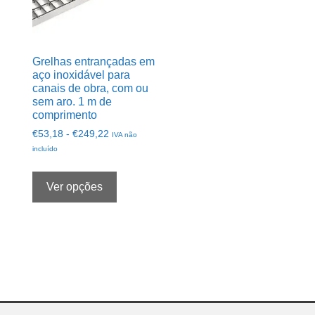
produto.
Grelhas entrançadas em
aço inoxidável para
canais de obra, com ou
sem aro. 1 m de
comprimento
Intervalo
€
53,18
-
€
249,22
IVA não
de
incluído
preços:
Este
de
produto
Ver opções
€53,18
tem
a
várias
€249,22
opções.
Pode
selecioná-
las
na