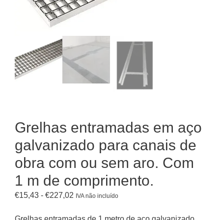
Grelhas entramadas em aço
galvanizado para canais de
obra com ou sem aro. Com
1 m de comprimento.
Intervalo
€
15,43
-
€
227,02
IVA não incluído
de
preços:
Grelhas entramadas de 1 metro de aço galvanizado