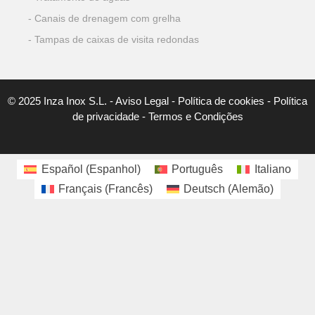
Canais de drenagem com grelha
Tampas de caixas de visita redondas
© 2025 Inza Inox S.L. -
Aviso Legal
-
Política de cookies
-
Política
de privacidade
-
Termos e Condições
Español
(
Espanhol
)
Português
Italiano
Français
(
Francês
)
Deutsch
(
Alemão
)