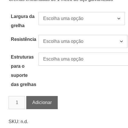
de
€15,43
Largura da
a
grelha
€227,02
Resistência
Estruturas
para o
suporte
das grelhas
Quantidade
Adicionar
de
Grelhas
entramadas
SKU:
n.d.
em