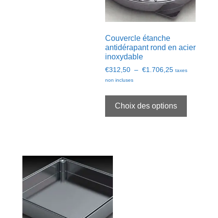
page
du
produit
Couvercle étanche
antidérapant rond en acier
inoxydable
Plage
€
312,50
–
€
1.706,25
taxes
de
non incluses
prix :
Ce
€312,50
produit
Choix des options
à
a
€1.706,25
plusieurs
variation
Les
options
peuvent
être
choisies
sur