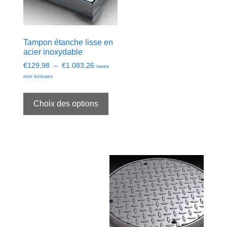
Tampon étanche lisse en
acier inoxydable
Plage
€
129,98
–
€
1.083,26
taxes
de
non incluses
prix :
Ce
€129,98
produit
Choix des options
à
a
€1.083,26
plusieurs
variations.
Les
options
peuvent
être
choisies
sur
la