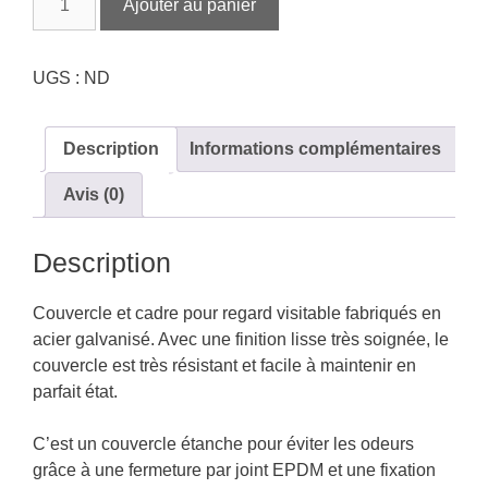
Ajouter au panier
de
Tampon
de
UGS :
ND
regard
étanche
lisse
Description
Informations complémentaires
en
Avis (0)
acier
galvanisé
Description
Couvercle et cadre pour regard visitable fabriqués en
acier galvanisé. Avec une finition lisse très soignée, le
couvercle est très résistant et facile à maintenir en
parfait état.
C’est un couvercle étanche pour éviter les odeurs
grâce à une fermeture par joint EPDM et une fixation