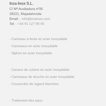
sur
Inza Inox S.L.
la
C/ Mª Auxiliadora nº35
28221, Majadahonda
page
Email:
info@inzainox.com
du
Tel:
+34 91 127 90 05
produit
Caniveau à fente en acier inoxydable
Caniveaux en acier inoxydable
Siphon en acier inoxydable
Canaux de cuisine en acier inoxydable
Caniveaux de douche en acier inoxydable
Couvercles de regard étanches
Traitement des eaux