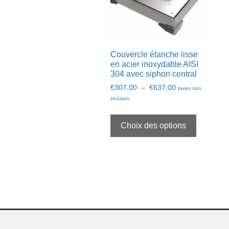
la
page
du
produit
Couvercle étanche lisse
en acier inoxydable AISI
304 avec siphon central
Plage
€
307,00
–
€
637,00
taxes non
de
incluses
prix :
Ce
€307,00
produit
Choix des options
à
a
€637,00
plusieurs
variation
Les
options
peuvent
être
choisies