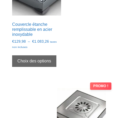
la
page
du
produit
Couvercle étanche
remplissable en acier
inoxydable
Plage
€
129,98
–
€
1.083,26
taxes
de
non incluses
prix :
Ce
€129,98
produit
Choix des options
à
a
€1.083,26
plusieurs
variations.
Les
PROMO !
options
peuvent
être
choisies
sur