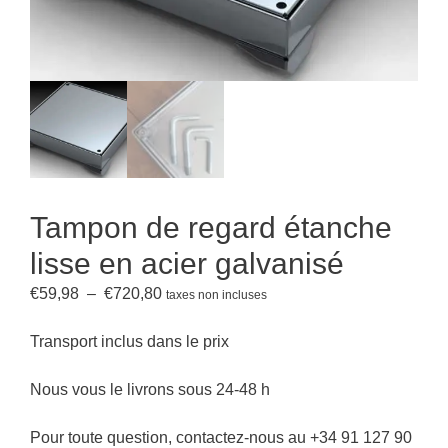
Tampon de regard étanche
lisse en acier galvanisé
Plage
€
59,98
–
€
720,80
taxes non incluses
de
prix :
Transport inclus dans le prix
€59,98
à
Nous vous le livrons sous 24-48 h
€720,80
Pour toute question, contactez-nous au +34 91 127 90