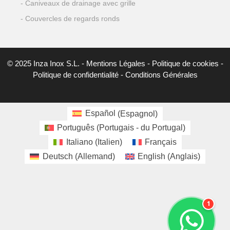
Caniveaux de drainage avec grille
Couvercles de regards ronds
© 2025 Inza Inox S.L. -
Mentions Légales
-
Politique de cookies
-
Politique de confidentialité
-
Conditions Générales
Español
(
Espagnol
)
Português
(
Portugais - du Portugal
)
Italiano
(
Italien
)
Français
Deutsch
(
Allemand
)
English
(
Anglais
)